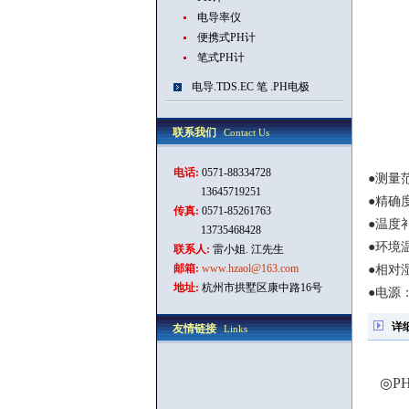
电导率仪
便携式PH计
笔式PH计
电导.TDS.EC 笔 .PH电极
联系我们
Contact Us
电话:
0571-88334728
●测量范
13645719251
●精确度
传真:
0571-85261763
●温度补
13735468428
●环境温
联系人:
雷小姐. 江先生
邮箱:
www.hzaol@163.com
●相对湿
地址:
杭州市拱墅区康中路16号
●电源：
详
友情链接
Links
◎
PH