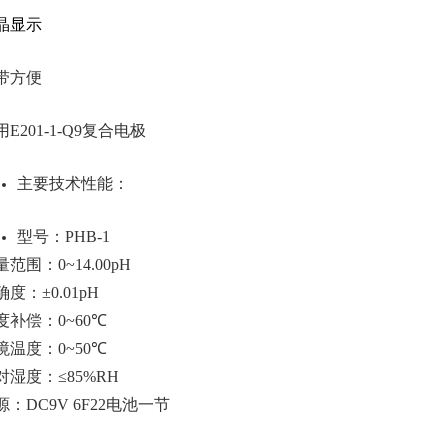
晶显示
带方便
用
E201-1-Q9
复合电极
主要技术性能：
型号：
PHB-1
量范围：
0~14.00pH
确度：
±0.01pH
度补偿：0
~
60
℃
境温度：0
~5
0
℃
对湿度：≤
85%RH
源：
DC9V 6F22
电池一节