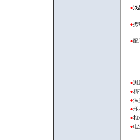
●
液
●
携
●
配
●
测
●
精
●
温
●
环
●
相
●
电