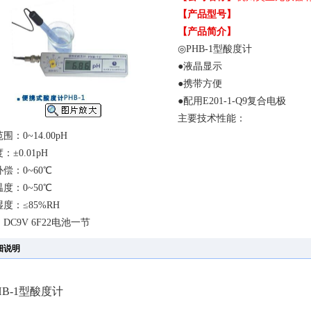
【产品型号】
【产品简介】
◎PHB-1型酸度计
●液晶显示
●携带方便
●配用E201-1-Q9复合电极
主要技术性能：
围：0~14.00pH
：±0.01pH
偿：0~60℃
度：0~50℃
度：≤85%RH
DC9V 6F22电池一节
细说明
B-1
型酸度计